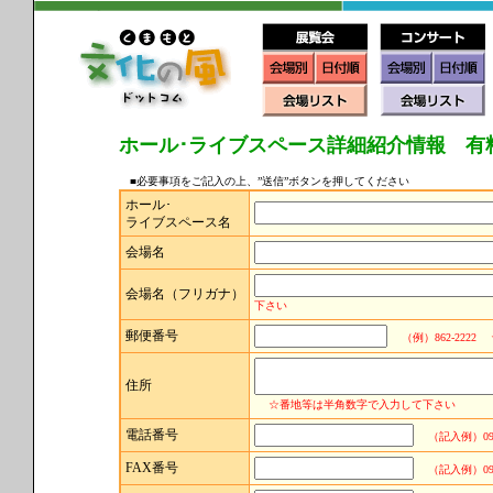
ホール･ライブスペース詳細紹介情報 有
■必要事項をご記入の上、”送信”ボタンを押してください
ホール･
ライブスペース名
会場名
会場名（フリガナ）
下さい
郵便番号
（例）
862-2222
住所
☆番地等は半角数字で入力して下さい
電話番号
（記入例）096-
FAX番号
（記入例）096