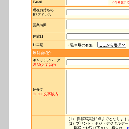
E-mail
☆半角数字で
現在お持ちの
HPアドレス
営業時間
休館日
駐車場
・駐車場の有無
展覧会紹介
キャッチフレーズ
※ 30文字以内
紹介文
※ 500文字以内
（1） 掲載写真は3点までとなります
（2）プリント・ポジ・デジタルデー
郵送でお送り下さい。宛先は
こ