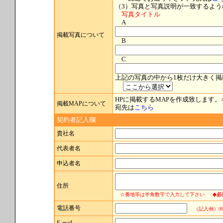
（3）写真と写真説明が一致するよう
写真タイトル
A
掲載写真について
B
C
上記の写真の中から1枚だけ大きく
HPに掲載するMAPを作成致します
掲載MAPについて
宛先は
こちら
契約者記入欄
貴社名
代表者名
申込者名
住所
☆番地等は半角数字で入力して下さい
◆必
電話番号
（記入例）096-