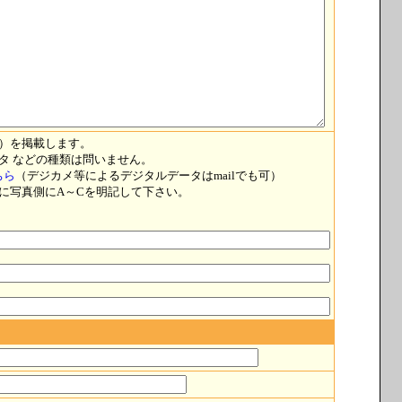
）を掲載します。
タ などの種類は問いません。
ちら
（デジカメ等によるデジタルデータはmailでも可）
に写真側にA～Cを明記して下さい。