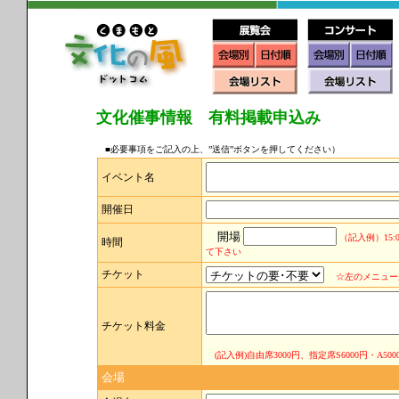
文化催事情報 有料掲載申込み
■必要事項をご記入の上、”送信”ボタンを押してください）
イベント名
開催日
開場
（記入例）15:0
時間
て下さい
チケット
☆
左のメニュー
チケット料金
(記入例)自由席3000円、指定席S6000円・A5000
会場