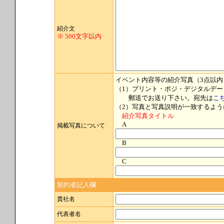
紹介文
※ 500文字以内
イベント内容等の紹介写真（3点以内
（1）プリント・ポジ・デジタルデー
郵送でお送り下さい。宛先は
こ
（2）写真と写真説明が一致するよう
紹介写真タイトル
A
掲載写真について
B
C
契約者記入欄
貴社名
代表者名